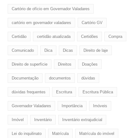
Cartório de ofício em Governador Valadares
cartório em governador valadares
Cartório GV
Certidão
certidão atualizada
Certidões
Compra
Comunicado
Dica
Dicas
Direito de laje
Direito de superfície
Direitos
Doaçôes
Documentação
documentos
dúvidas
dúvidas frequentes
Escritura
Escritura Pública
Governador Valadares
Importância
Imóveis
Imóvel
Inventário
Inventário extrajudicial
Lei do inquilinato
Matrícula
Matrícula do imóvel