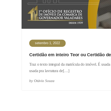
setembro 1, 2022
Certidão em inteiro Teor ou Certidão d
Traz o texto integral da matrícula do imóvel. É usad
usada pra lavratura de[…]
by
Otávio Souza