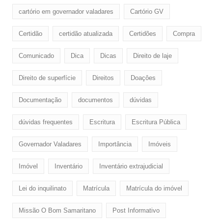
cartório em governador valadares
Cartório GV
Certidão
certidão atualizada
Certidões
Compra
Comunicado
Dica
Dicas
Direito de laje
Direito de superfície
Direitos
Doaçôes
Documentação
documentos
dúvidas
dúvidas frequentes
Escritura
Escritura Pública
Governador Valadares
Importância
Imóveis
Imóvel
Inventário
Inventário extrajudicial
Lei do inquilinato
Matrícula
Matrícula do imóvel
Missão O Bom Samaritano
Post Informativo