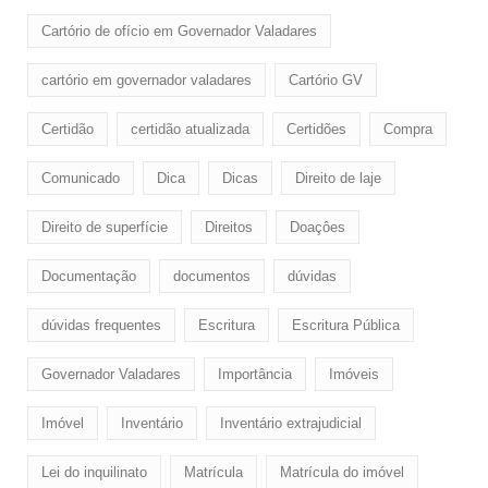
Cartório de ofício em Governador Valadares
cartório em governador valadares
Cartório GV
Certidão
certidão atualizada
Certidões
Compra
Comunicado
Dica
Dicas
Direito de laje
Direito de superfície
Direitos
Doaçôes
Documentação
documentos
dúvidas
dúvidas frequentes
Escritura
Escritura Pública
Governador Valadares
Importância
Imóveis
Imóvel
Inventário
Inventário extrajudicial
Lei do inquilinato
Matrícula
Matrícula do imóvel