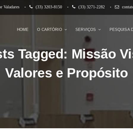
r Valadares
(33) 3203-8150
(33) 3271-2282
conta
HOME
O CARTÓRIO
SERVIÇOS
PESQUISA 
ts Tagged: Missão V
Valores e Propósito