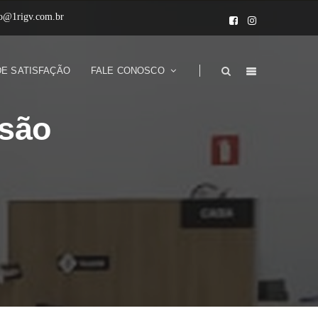
to@1rigv.com.br
DE SATISFAÇÃO
FALE CONOSCO
isão