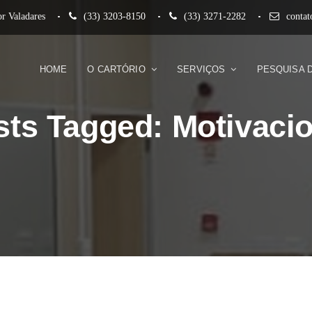
r Valadares
(33) 3203-8150
(33) 3271-2282
conta
HOME
O CARTÓRIO
SERVIÇOS
PESQUISA 
sts Tagged: Motivacio