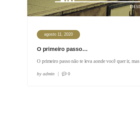
agosto 11, 2020
O primeiro passo…
O primeiro passo não te leva aonde você quer ir, mas 
by
admin
0