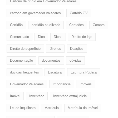
Cartório de ofício em Governador Valadares
cartório em governador valadares
Cartório GV
Certidão
certidão atualizada
Certidões
Compra
Comunicado
Dica
Dicas
Direito de laje
Direito de superfície
Direitos
Doaçôes
Documentação
documentos
dúvidas
dúvidas frequentes
Escritura
Escritura Pública
Governador Valadares
Importância
Imóveis
Imóvel
Inventário
Inventário extrajudicial
Lei do inquilinato
Matrícula
Matrícula do imóvel