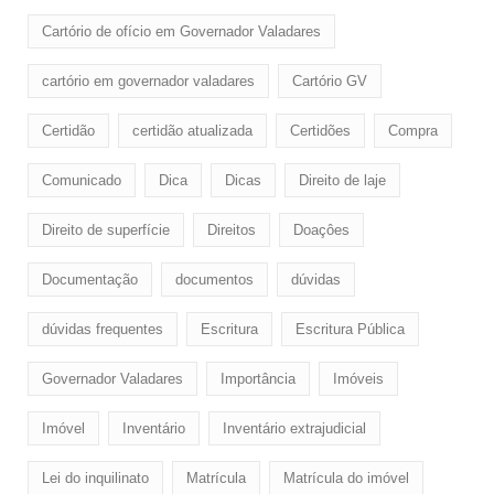
Cartório de ofício em Governador Valadares
cartório em governador valadares
Cartório GV
Certidão
certidão atualizada
Certidões
Compra
Comunicado
Dica
Dicas
Direito de laje
Direito de superfície
Direitos
Doaçôes
Documentação
documentos
dúvidas
dúvidas frequentes
Escritura
Escritura Pública
Governador Valadares
Importância
Imóveis
Imóvel
Inventário
Inventário extrajudicial
Lei do inquilinato
Matrícula
Matrícula do imóvel