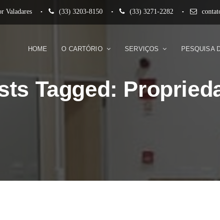
r Valadares
(33) 3203-8150
(33) 3271-2282
conta
HOME
O CARTÓRIO
SERVIÇOS
PESQUISA 
sts Tagged: Propried