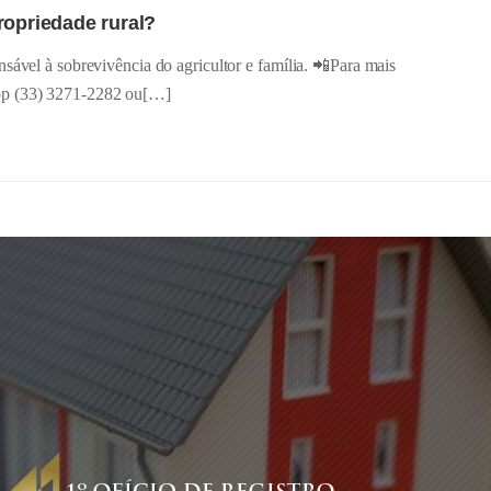
ropriedade rural?
sável à sobrevivência do agricultor e família. 📲Para mais
pp (33) 3271-2282 ou[…]