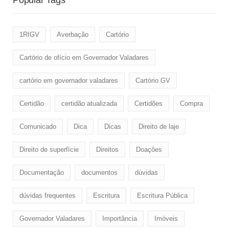
Popular Tags
1RIGV
Averbação
Cartório
Cartório de ofício em Governador Valadares
cartório em governador valadares
Cartório GV
Certidão
certidão atualizada
Certidões
Compra
Comunicado
Dica
Dicas
Direito de laje
Direito de superfície
Direitos
Doaçôes
Documentação
documentos
dúvidas
dúvidas frequentes
Escritura
Escritura Pública
Governador Valadares
Importância
Imóveis