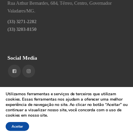
Rua Arthur Bernardes, 684, Térreo, Centro, Governador
Valadares/MG.
(33) 3271-2282
(33) 3203-8150
Social Media
Utilizamos ferramentas e serviços de terceiros que utilizam
cookies. Essas ferramentas nos ajudam a oferecer uma melhor
experiência de navegação no site. Ao clicar no botão “Aceitar” ou
1RIGV - CNPJ: 20.685.380/0001-52 - Todos os direitos
continuar a visualizar nosso site, você concorda com o uso de
cookies em nosso site.
reservados.
SPEEDWEB
Aceitar