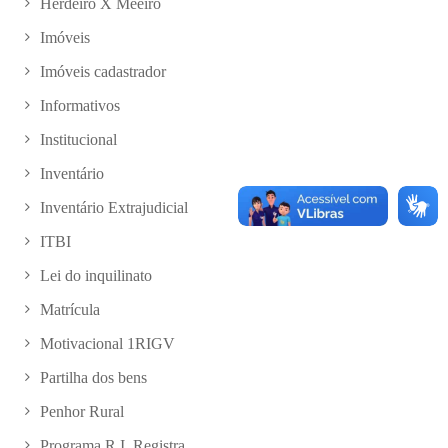
Herdeiro X Meeiro
Imóveis
Imóveis cadastrador
Informativos
Institucional
Inventário
Inventário Extrajudicial
ITBI
Lei do inquilinato
Matrícula
Motivacional 1RIGV
Partilha dos bens
Penhor Rural
Programa R.I. Registra