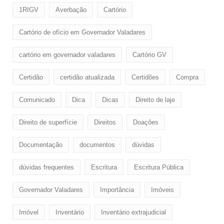
1RIGV
Averbação
Cartório
Cartório de ofício em Governador Valadares
cartório em governador valadares
Cartório GV
Certidão
certidão atualizada
Certidões
Compra
Comunicado
Dica
Dicas
Direito de laje
Direito de superfície
Direitos
Doaçôes
Documentação
documentos
dúvidas
dúvidas frequentes
Escritura
Escritura Pública
Governador Valadares
Importância
Imóveis
Imóvel
Inventário
Inventário extrajudicial