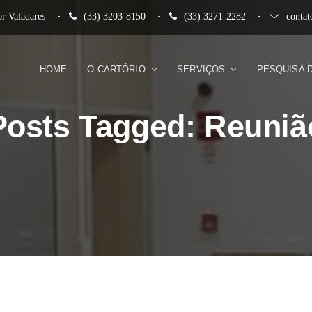
r Valadares
(33) 3203-8150
(33) 3271-2282
conta
HOME
O CARTÓRIO
SERVIÇOS
PESQUISA 
Posts Tagged: Reuniã