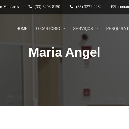
r Valadares
(33) 3203-8150
(33) 3271-2282
conta
HOME
O CARTÓRIO
SERVIÇOS
PESQUISA 
Maria Angel