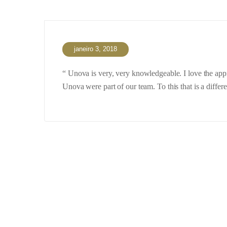
janeiro 3, 2018
“ Unova is very, very knowledgeable. I love the appr
Unova were part of our team. To this that is a diffe