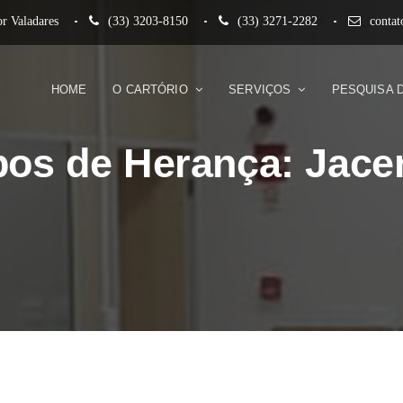
r Valadares
(33) 3203-8150
(33) 3271-2282
conta
HOME
O CARTÓRIO
SERVIÇOS
PESQUISA 
pos de Herança: Jace