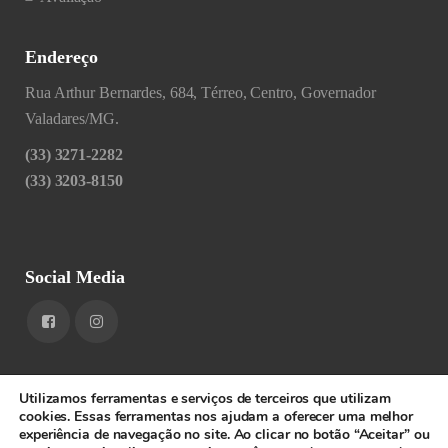
Endereço
Rua Arthur Bernardes, 684, Térreo, Centro, Governador
Valadares/MG.
(33) 3271-2282
(33) 3203-8150
Social Media
Utilizamos ferramentas e serviços de terceiros que utilizam
cookies. Essas ferramentas nos ajudam a oferecer uma melhor
experiência de navegação no site. Ao clicar no botão “Aceitar” ou
1RIGV - CNPJ: 20.685.380/0001-52 - Todos os direitos