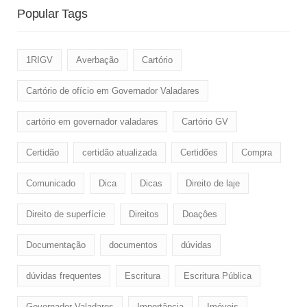
Popular Tags
1RIGV
Averbação
Cartório
Cartório de ofício em Governador Valadares
cartório em governador valadares
Cartório GV
Certidão
certidão atualizada
Certidões
Compra
Comunicado
Dica
Dicas
Direito de laje
Direito de superfície
Direitos
Doaçôes
Documentação
documentos
dúvidas
dúvidas frequentes
Escritura
Escritura Pública
Governador Valadares
Importância
Imóveis