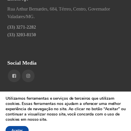
Rua Arthur Bernardes, 684, Térreo, Centro, Governador
Valadares/MG.
(33) 3271-2282
(33) 3203-8150
Social Media
Utilizamos ferramentas e serviços de terceiros que utilizam
cookies. Essas ferramentas nos ajudam a oferecer uma melhor
experiência de navegação no site. Ao clicar no botão “Aceitar” ou
1RIGV - CNPJ: 20.685.380/0001-52 - Todos os direitos
continuar a visualizar nosso site, você concorda com o uso de
cookies em nosso site.
reservados.
SPEEDWEB
Aceitar