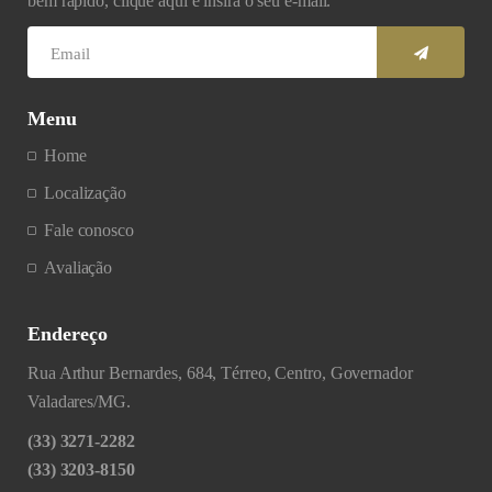
bem rápido, clique aqui e insira o seu e-mail.
Menu
Home
Localização
Fale conosco
Avaliação
Endereço
Rua Arthur Bernardes, 684, Térreo, Centro, Governador
Valadares/MG.
(33) 3271-2282
(33) 3203-8150