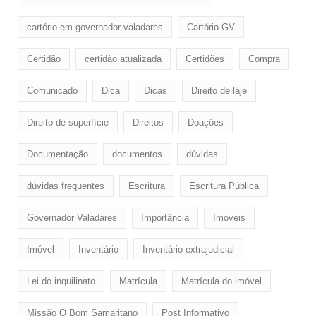
cartório em governador valadares
Cartório GV
Certidão
certidão atualizada
Certidões
Compra
Comunicado
Dica
Dicas
Direito de laje
Direito de superfície
Direitos
Doaçôes
Documentação
documentos
dúvidas
dúvidas frequentes
Escritura
Escritura Pública
Governador Valadares
Importância
Imóveis
Imóvel
Inventário
Inventário extrajudicial
Lei do inquilinato
Matrícula
Matrícula do imóvel
Missão O Bom Samaritano
Post Informativo