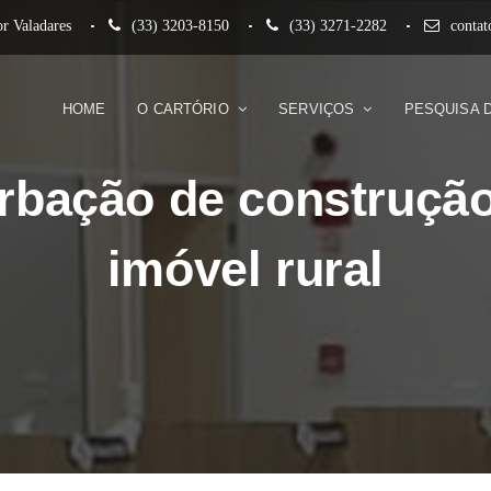
r Valadares
(33) 3203-8150
(33) 3271-2282
conta
HOME
O CARTÓRIO
SERVIÇOS
PESQUISA 
rbação de construçã
imóvel rural