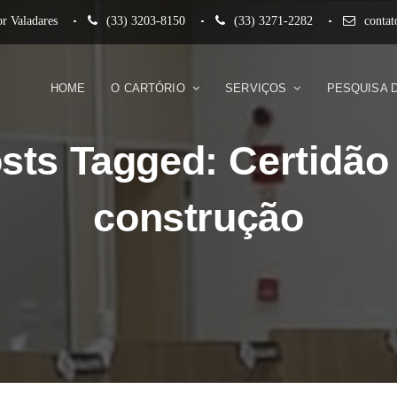
r Valadares
(33) 3203-8150
(33) 3271-2282
conta
HOME
O CARTÓRIO
SERVIÇOS
PESQUISA 
sts Tagged: Certidão
construção