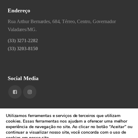
Endereço
Rua Arthur Bernardes, 684, Térreo, Centro, Governador
Valadares/MG.
(33) 3271-2282
(33) 3203-8150
Social Media
Utilizamos ferramentas e serviços de terceiros que utilizam
cookies. Essas ferramentas nos ajudam a oferecer uma melhor
experiência de navegação no site. Ao clicar no botão “Aceitar” ou
1RIGV - CNPJ: 20.685.380/0001-52 - Todos os direitos
continuar a visualizar nosso site, você concorda com o uso de
cookies em nosso site.