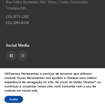
Rua Arthur Bernardes, 684, Térreo, Centro, Governador
Valadares/MG.
(33) 3271-2282
(33) 3203-8150
Social Media
Utilizamos ferramentas e serviços de terceiros que utilizam
cookies. Essas ferramentas nos ajudam a oferecer uma melhor
experiência de navegação no site. Ao clicar no botão “Aceitar” ou
1RIGV - CNPJ: 20.685.380/0001-52 - Todos os direitos
continuar a visualizar nosso site, você concorda com o uso de
cookies em nosso site.
reservados.
SPEEDWEB
Aceitar