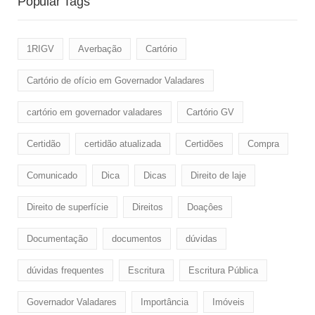
Popular Tags
1RIGV
Averbação
Cartório
Cartório de ofício em Governador Valadares
cartório em governador valadares
Cartório GV
Certidão
certidão atualizada
Certidões
Compra
Comunicado
Dica
Dicas
Direito de laje
Direito de superfície
Direitos
Doaçôes
Documentação
documentos
dúvidas
dúvidas frequentes
Escritura
Escritura Pública
Governador Valadares
Importância
Imóveis