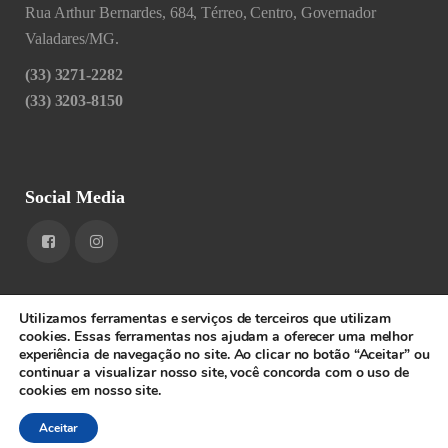
Rua Arthur Bernardes, 684, Térreo, Centro, Governador
Valadares/MG.
(33) 3271-2282
(33) 3203-8150
Social Media
Utilizamos ferramentas e serviços de terceiros que utilizam
cookies. Essas ferramentas nos ajudam a oferecer uma melhor
experiência de navegação no site. Ao clicar no botão “Aceitar” ou
1RIGV - CNPJ: 20.685.380/0001-52 - Todos os direitos
continuar a visualizar nosso site, você concorda com o uso de
cookies em nosso site.
reservados.
SPEEDWEB
Aceitar