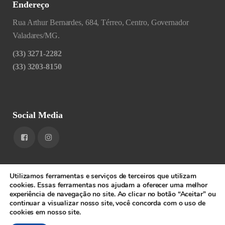
Endereço
Rua Arthur Bernardes, 684, Térreo, Centro, Governador
Valadares/MG.
(33) 3271-2282
(33) 3203-8150
Social Media
Utilizamos ferramentas e serviços de terceiros que utilizam
cookies. Essas ferramentas nos ajudam a oferecer uma melhor
experiência de navegação no site. Ao clicar no botão “Aceitar” ou
1RIGV - CNPJ: 20.685.380/0001-52 - Todos os direitos
continuar a visualizar nosso site, você concorda com o uso de
cookies em nosso site.
reservados.