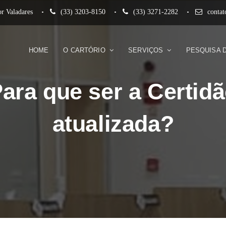
r Valadares
(33) 3203-8150
(33) 3271-2282
conta
HOME
O CARTÓRIO
SERVIÇOS
PESQUISA 
ara que ser a Certid
atualizada?