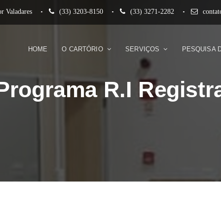
r Valadares
(33) 3203-8150
(33) 3271-2282
conta
HOME
O CARTÓRIO
SERVIÇOS
PESQUISA 
Programa R.I Registr