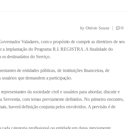
by
Otávio Souza
0
overnador Valadares, com o propósito de cumprir as diretrizes de seu
ciar a implantação do Programa R.I. REGISTRA. A finalidade do
 os destinatários do Serviço.
antes de entidades públicas, de instituições financeiras, de
s usuários que demandem a participação.
sentantes da sociedade civil e usuários para abordar, discutir e
am a Serventia, com temas previamente definidos. No primeiro encontro,
emais, haverá definição conjunta pelos envolvidos. A previsão é de
a categoria profissional ou entidade em datas previamente