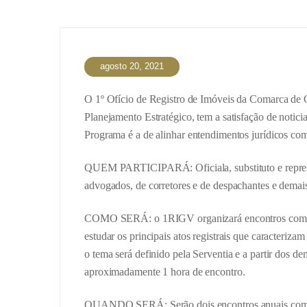
agosto 20, 2021
O 1º Ofício de Registro de Imóveis da Comarca de G
Planejamento Estratégico, tem a satisfação de noti
Programa é a de alinhar entendimentos jurídicos com
QUEM PARTICIPARÁ: Oficiala, substituto e represent
advogados, de corretores e de despachantes e demai
COMO SERÁ: o 1RIGV organizará encontros com repre
estudar os principais atos registrais que caracteriz
o tema será definido pela Serventia e a partir dos d
aproximadamente 1 hora de encontro.
QUANDO SERÁ: Serão dois encontros anuais com cad