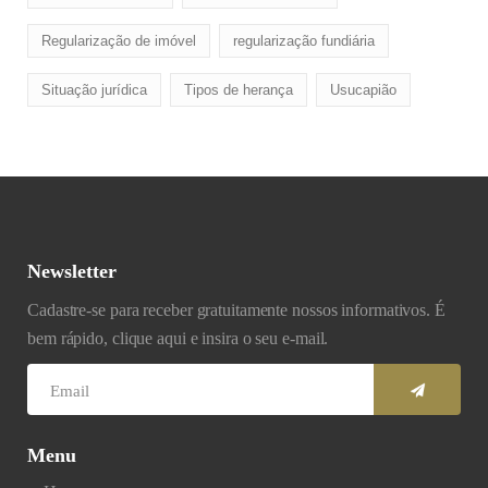
Regularização de imóvel
regularização fundiária
Situação jurídica
Tipos de herança
Usucapião
Newsletter
Cadastre-se para receber gratuitamente nossos informativos. É
bem rápido, clique aqui e insira o seu e-mail.
Menu